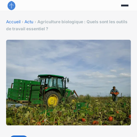
Accueil
›
Actu
›
Agriculture biologique : Quels sont les outils
de travail essentiel ?