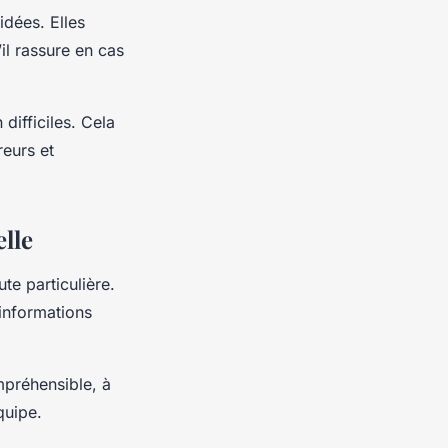
idées. Elles
’il rassure en cas
difficiles. Cela
reurs et
lle
e particulière.
 informations
ompréhensible, à
quipe.