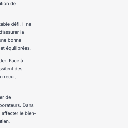
ution de
ble défi. Il ne
d’assurer la
 une bonne
et équilibrées.
der. Face à
ssitent des
u recul,
der de
aborateurs. Dans
affecter le bien-
tien.