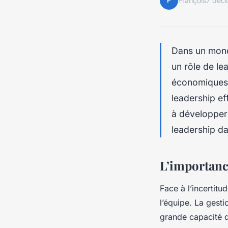
F
François
7 déc
Dans un monde
un rôle de le
économiques,
leadership ef
à développer 
leadership da
L’importance
Face à l’incertitu
l’équipe. La gesti
grande capacité d’