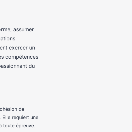
norme, assumer
uations
ent exercer un
, les compétences
 passionnant du
 cohésion de
 Elle requiert une
 à toute épreuve.