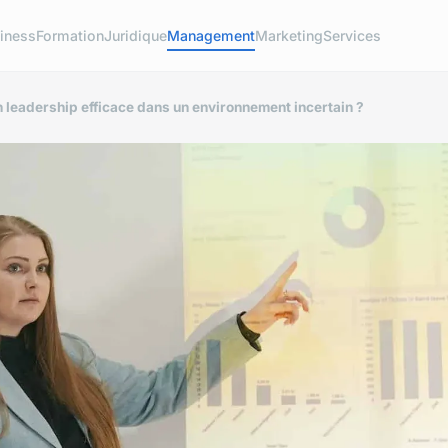
iness
Formation
Juridique
Management
Marketing
Services
n leadership efficace dans un environnement incertain ?